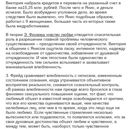
Виктория набрала кредитов и перевела на указанный счет в
банке на15,25 млн. рублей. После чего и Янис, и деньги
исчезли. Было возбуждено уголовное дело, во время
следствия было выявлено, что Янис подобным образом,
работал с 9 женщинами, большая часть из которых также
была медработниками.
В теории
Э. Фромма чувству любви
отводится спасительная
роль в разрешении главной проблемы человеческого
существования – преодолении своей отчужденности. Виктория
в общении с Янисом ощутила ласку, интимное тепло, надежду
на освобождение от одиночества, избавление от душевной
отчужденности. И чем тягостнее были одиночество и
отчужденность тем сильнее вспыхивает и захватывает
маниакальная влюбленность.
З. Фрейд сравнивает влюбленность с гипнозом, измененным
состоянием сознания, когда утрачивается объективное
восприятие реальности, снижается сознательный контроль.
«В рамках влюбленности нам прежде всего бросился в глаза
феномен сексуального повышения оценки, тот факт, что
любимый объект в известной мере освобождается от критики,
что все его качества оцениваются выше, чем качества
нелюбимых лиц, или чем в то время, когда это лицо еще не
было любимо. Если чувственные стремления несколько
вытесняются или подавляются, то появляется иллюзия, что за
свои духовные достоинства объект любим и чувственно, а
между тем, может быть, наоборот, только чувственное