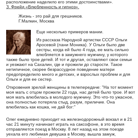
расположение наделило его этими достоинствами».
З. Фрейд «Влюбленность и гипноз».
Жизнь - это рай для грешников.
Г.Малкин, Москва
Еще несколько примеров мании.
Из рассказа Народной артистки СССР Ольги
Аросевой (пани Моника). У Ольги было две
сестры, когда ей было 4 года, ее мать сильно
влюбляется в замужнего мужчину, у которого
также было трое детей. И тот и другая, оставляют свои семьи
и уезжают на Сахалин, где и прожили до старости. Такое
нетипичное, скорее безрассудное поведение матери
предопределило много и детских, и взрослых проблем и для
Ольги и для ее сестер.
Откровения зрелой женщины в телепередаче: "На тот момент
моя мать с отцом прожили 22 года, нас детей было трое. И вот
моя мать влюбилась в молодого мужчину. Это что-то ужасное,
она полностью потеряла стыд, разум, приличие. Она
влюбилась как кошка, не дай бог:"
Олег ежедневно приходит на железнодорожный вокзал и в 21
час 21 минуту начинает играть на саксофоне, в это время
отправляется поезд в Москву. 8 лет назад на этом поезде
уехала его любимая девушка в Москву, вышла замуж,