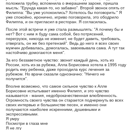
положила трубку, вспомнила о вчерашнем зароке, пришла
мысль: "Ерунда какая-то, но забавно". Второй звонок опять от
Филиппа: "Вы уже успокоились? Хотелось бы поговорить:" Я
уже спокойно, иронично, игриво поговорила, это ободрило
Филиппа, и он пригласил в ресторан. Я согласилась.
После этой встречи я уже стала размышлять: "А почему бы и
нет? Вот с ним я буду сама собой, без потрясений,
перегрузок, никогда не изменит, не будет давить, требовать,
отвергать, он же без претензий". Ведь до него я всех своих
мужчин добивалась, домогалась, завоевывала сама. А тут так
настойчиво домогаются меня".
За его беззаветное чувство: звонит каждый день, хоть из
России, хоть из-за рубежа, Алла Борисовна хотела в 1995 году
родить ему ребенка, даже проходила курс лечения за
рубежом. Но врачи сказали однозначно: "Ничего не
получится".
Вполне возможно, что самое сильное чувство к Алле
Борисовне испытывает именно Филипп, и это чувство
называется - мания, недоброкачественная влюбленность.
Огромность своего чувства он старается подчеркнуть во всех
своих интервью и большинстве песен, и именно они
получаются наиболее искренними, душевными и
экспрессивными.
Я умру
Посмотри в глаза мне
Я не лгу