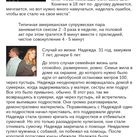
Конечно в 18 лет по- другому думается,
мечтается, но вот нужно много намучаться, наделать ошибок,
чтобы все стало на свои места".
Типичная американская супружеская пара
занимается сексом 2 -3 раза в неделю, на половой
акт при этом тратится 8 минут вместе с прелюдией,
чистое совокупление 4 - 5 минут.
Случай из жизни. Надежда. 31 год, замужем
7 лет, дочери 6 лет.
До этого случая семейная жизнь шла
спокойно, размеренно, ровно. Семья жила в
доме на окраине, до которого нужно было
идти от автобусной остановки метров 100,
через пустырь. Надежда неоднократно возвращалась домой в
сумерках, когда задерживалась у матери, сестры или подруг.
Все это было привычно, обычно. В этот раз, так же
возвращаясь в сумерки, идя через пустырь, ей встретились
трое выпивших подростков. Они громко разговаривали,
демонстративно матерились. Поравнявшись с Надеждой один
из подростков начал приставать, его поддержали другие.
Надежда стала громко кричать на подростков и отбиваться
сумочкой. Но это только раззадорило хулиганов, они стали
отнимать сумочку. Надежда закричала о помощи. Невдалеке
гулял мужчина с собакой, он побежал на помощь. После
короткой потасовки юнцы убежали. Надежда была