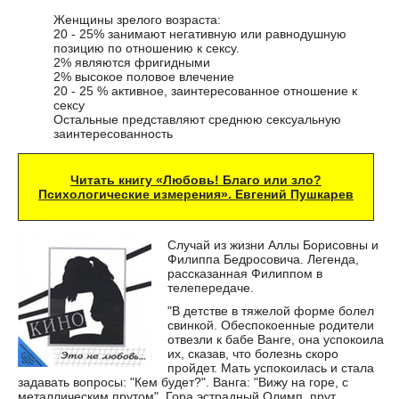
Женщины зрелого возраста:
20 - 25% занимают негативную или равнодушную
позицию по отношению к сексу.
2% являются фригидными
2% высокое половое влечение
20 - 25 % активное, заинтересованное отношение к
сексу
Остальные представляют среднюю сексуальную
заинтересованность
Читать книгу «Любовь! Благо или зло?
Психологические измерения». Евгений Пушкарев
Случай из жизни Аллы Борисовны и
Филиппа Бедросовича. Легенда,
рассказанная Филиппом в
телепередаче.
"В детстве в тяжелой форме болел
свинкой. Обеспокоенные родители
отвезли к бабе Ванге, она успокоила
их, сказав, что болезнь скоро
пройдет. Мать успокоилась и стала
задавать вопросы: "Кем будет?". Ванга: "Вижу на горе, с
металлическим прутом". Гора эстрадный Олимп, прут