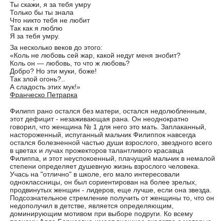
Ты скажи, я за тебя умру
Только бы ты знала
Что никто тебя не любит
Так как я люблю
Я за тебя умру.
За несколько веков до этого:
«Коль не любовь сей жар, какой недуг меня знобит?
Коль он — любовь, то что ж любовь?
Добро? Но эти муки, боже!
Так злой огонь?..
А сладость этих мук!»
Франческо Петрарка
Филипп рано остался без матери, остался недолюбленным,
этот дефицит - незаживающая рана. Он неоднократно
говорил, что женщина № 1 для него это мать. Заплаканный,
настороженный, испуганный мальчик Филиппок навсегда
остался болезненной частью души взрослого, звездного всего
в цветах и лучах прожекторов талантливого красавца
Филиппа, и этот неуспокоенный, плачущий мальчик в немалой
степени определяет душевную жизнь взрослого человека.
Учась на "отлично" в школе, его мало интересовали
одноклассницы, он был сориентирован на более зрелых,
продвинутых женщин - лидеров, еще лучше, если она звезда.
Подсознательное стремление получить от женщины то, что он
недополучил в детстве, является определяющим,
доминирующим мотивом при выборе подруги. Ко всему