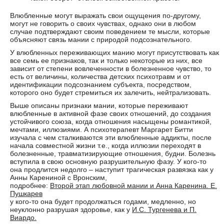
Влюбленные могут выражать свои ощущения по-другому,
могут не говорить о своих чувствах, однако они в любом
случае подтверждают своим поведением те мысли, которые
объясняют связь мании с природой подсознательного.
У влюбленных переживающих манию могут присутствовать как
все семь ее признаков, так и только некоторые из них, все
зависит от степени вовлеченности в болезненное чувство, то
есть от величины, количества детских психотравм и от
идентификации подсознанием субъекта, посредством,
которого оно будет стремиться их залечить, нейтрализовать.
Выше описаны признаки мании, которые переживают
влюбленные в активной фазе своих отношений, до создания
устойчивого союза, когда отношения насыщены романтикой,
мечтами, иллюзиями. А психотерапевт Маргарет Битти
изучала с чем сталкиваются эти влюбленные аддикты, после
начала совместной жизни т.е., когда иллюзии переходят в
болезненные, травматизирующие отношения, будни. Болезнь
вступила в свою основную разрушительную фазу. У кого-то
она продлится недолго – наступит трагическая развязка как у
Анны Карениной с Вронским,
подробнее:
Второй этап любовной мании и Анна Каренина. Е.
Пушкарев
у кого-то она будет продолжаться годами, медленно, но
неуклонно разрушая здоровье, как у
И.С. Тургенева и П.
Виардо.