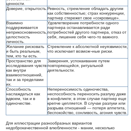
ценности.
Доверие, открытость.
Ревность, стремление обладать другим
как собственностью; страх конкуренции,
партнер стережет свое «сокровище».
Взаимно
Удовлетворение потребности одного
поддерживается
партнера останавливается ради
неприкосновенность,
потребностей другого партнера, отказ от
целостность
себя, лишение себя чего-то важного.
личность.
Желание рисковать
Стремление к абсолютной неуязвимости,
и быть реальным,
что исключает возмож¬ные риски.
тем, кто ты есть.
Пространство для
Заверения, успокаивание путем
исследования чувств
повторяющейся, ритуальной
как внутри
деятельности.
взаимоотношений,
так и за пределами
их.
Способность
Непереносимость одиночества,
наслаждаться как
неспособность переносить разлуку даже
вдвоем, так и в
в конфликте; в этом случае партнер еще
одиночестве.
крепче цепляется. В случае разлуки или
разрыва отношений — потеря аппетита,
беспокойство, сонливость, агония чувств.
Для иллюстрации разнообразных вариантов
недоброкачественной влюбленности - мании, несколько