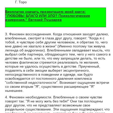
Г. Торо
Бесплатно скачать презентацию моей книги:
"ЛЮБОВЬ! БЛАГО ИЛИ ЗЛО? Психологические
измерения." Евгений Пушкарев
3. Феномен воссоединения. Когда отношения заходят далеко,
влюбленные, смотрят в глаза друг другу, говорят: "Когда я с
тобой, я чувствую себя другим человеком, я обретаю то, чего
мне давно не хватало в жизни" (Именно поэтому так живуча
легенда об андрогинах). Влюбленными овладевает мысль, что
выбрал себе партнера, обладающего тем, чего у него самого в
детстве не было, или то, что ему запрещали делать, то есть
человек фактически стремится реализовать те желания,
которые не удалось осуществить в детстве. Приученный,
подавлять в себе эмоции выберет эксцентричного,
непосредственного в поведении и одежде, как будто
освобождается от постоянного давления комплекса
"собственной недостаточности". Возникает ощущение встречи
со своим вторым "Я", существенно расширяющее "Я"
нынешнее.
4. Феномен необходимости. Влюбленные о своем чувстве
говорят так: "Я не могу жить без тебя!" Они так поглощены
друг другом, что не представляют возможным свое
раздельное существование. Эти ощущения подтверждают, что