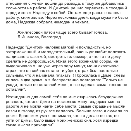
отношения с женой дошли до развода, к тому же добавились
сложности на работе. И Дмитрий решил переехать в соседний
город и зовет Надежду с собой. Он там еще раньше нашел
работу, снял жилье. Через несколько дней, когда мужа не было
дома, Надежда собрала чемодан и уехала.
Ахиллесовой пятой чаще всего бывает голова.
Л.Ишанова, Волгоград
Надежда: "Дмитрий человек мягкий и покладистый, но
заторможенный и малодеятельный, очень уж любит полежать
на диване с газеткой, смотреть телевизор, а что-то по дому
сделать не допросишься. Из-за этого возникали ссоры, не
выдерживала я, но уже через пару минут, меня охватывал
страх, что он сейчас встанет и уйдет, страх был настолько
сильным, что я начинала плакать. Я бросалась к Диме, слезы
лились в два ручья, а я беспрестанно повторяла: "Только не
уходи, только не оставляй меня, я все сделаю сама, только не
оставляй".
Неожиданно для самой себя во мне открылась безудержная
ревность, стоило Диме на несколько минут задержаться на
работе я не могла найти себе места, самые страшные мысли
лезли в голову, из рук все валилось. Больше всего я скучала по
дочке. Краешком ума я понимала, что-то делаю не так, но
уйти от Димы, было выше моих женских сил, хотя изредка
такие мысли приходили".