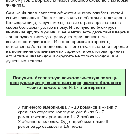
прочему Алла Борисовна имеет внешнее сходство с матерью
Филиппа.
Сам же Филипп является объектом многих
влюбленностей
своих поклонниц. Одна из них заявила об этом с телеэкрана.
Его сверстница, завуч школы, на всю страну призналась в
своем большом чувстве к нему. И это чувство блокирует
внимание других мужчин. В ее мечтах есть даже такая версия
- он получает тяжелую травму, которая лишает его
возможности двигаться. И вот он прикован к кровать,
естественно Алла Борисовна от него отказывается и передает
на попечение оплачиваемых сиделок, а она готова принять
его и таким инвалидом и окружить не только уходом, а и
душевным теплом.
Получить бесплатную психологическую помощь,
консультацию у нашего партнера, самого большого
«сайта психологов №1» в интернете
У типичного американца 7 - 10 романов в жизни У
среднего студента колледжа уже было 6 - 7
романтических романов и 1 - 2 любовных.
У обычного человека будет приблизительно 8
романов до свадьбы и 1,5 после.