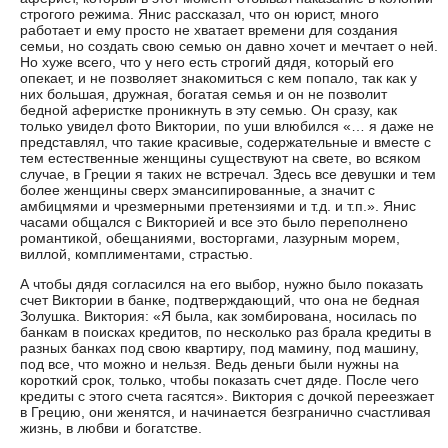
строгого режима. Янис рассказал, что он юрист, много
работает и ему просто не хватает времени для создания
семьи, но создать свою семью он давно хочет и мечтает о ней.
Но хуже всего, что у него есть строгий дядя, который его
опекает, и не позволяет знакомиться с кем попало, так как у
них большая, дружная, богатая семья и он не позволит
бедной аферистке проникнуть в эту семью. Он сразу, как
только увидел фото Виктории, по уши влюбился «… я даже не
представлял, что такие красивые, содержательные и вместе с
тем естественные женщины существуют на свете, во всяком
случае, в Греции я таких не встречал. Здесь все девушки и тем
более женщины сверх эмансипированные, а значит с
амбицмями и чрезмерными претензиями и т.д. и т.п.». Янис
часами общался с Викторией и все это было переполнено
романтикой, обещаниями, восторгами, лазурным морем,
виллой, комплиментами, страстью.
А чтобы дядя согласился на его выбор, нужно было показать
счет Виктории в банке, подтверждающий, что она не бедная
Золушка. Виктория: «Я была, как зомбирована, носилась по
банкам в поисках кредитов, по несколько раз брала кредиты в
разных банках под свою квартиру, под мамину, под машину,
под все, что можно и нельзя. Ведь деньги были нужны на
короткий срок, только, чтобы показать счет дяде. После чего
кредиты с этого счета гасятся». Виктория с дочкой переезжает
в Грецию, они женятся, и начинается безгранично счастливая
жизнь, в любви и богатстве.