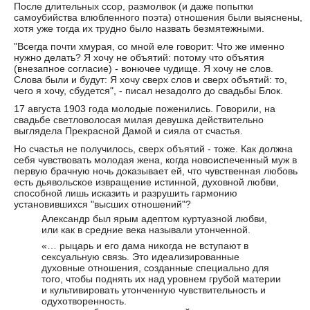
После длительных ссор, размолвок (и даже попытки
самоубийства влюбленного поэта) отношения были выяснены,
хотя уже тогда их трудно было назвать безмятежными.
"Всегда почти хмурая, со мной еле говорит: Что же именно
нужно делать? Я хочу не объятий: потому что объятия
(внезапное согласие) - вонючее чудище. Я хочу не слов.
Слова были и будут: Я хочу сверх слов и сверх объятий: то,
чего я хочу, сбудется", - писал незадолго до свадьбы Блок.
17 августа 1903 года молодые поженились. Говорили, на
свадьбе светловолосая милая девушка действительно
выглядела Прекрасной Дамой и сияла от счастья.
Но счастья не получилось, сверх объятий - тоже. Как должна
себя чувствовать молодая жена, когда новоиспеченный муж в
первую брачную ночь доказывает ей, что чувственная любовь
есть дьявольское извращение истинной, духовной любви,
способной лишь исказить и разрушить гармонию
установившихся "высших отношений"?
Александр был ярым адептом куртуазной любви,
или как в средние века называли утонченной.
«… рыцарь и его дама никогда не вступают в
сексуальную связь. Это идеализированные
духовные отношения, созданные специально для
того, чтобы поднять их над уровнем грубой материи
и культивировать утонченную чувствительность и
одухотворенность.