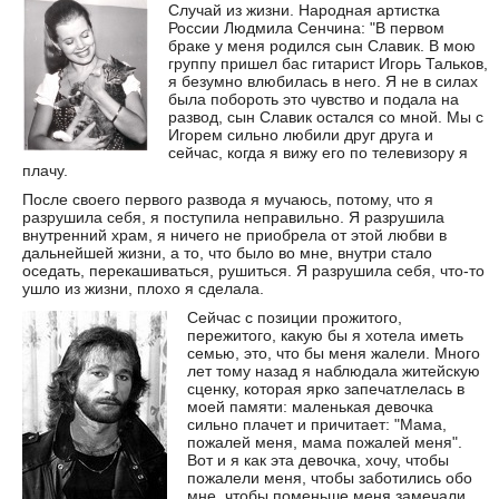
Случай из жизни. Народная артистка
России Людмила Сенчина: "В первом
браке у меня родился сын Славик. В мою
группу пришел бас гитарист Игорь Тальков,
я безумно влюбилась в него. Я не в силах
была побороть это чувство и подала на
развод, сын Славик остался со мной. Мы с
Игорем сильно любили друг друга и
сейчас, когда я вижу его по телевизору я
плачу.
После своего первого развода я мучаюсь, потому, что я
разрушила себя, я поступила неправильно. Я разрушила
внутренний храм, я ничего не приобрела от этой любви в
дальнейшей жизни, а то, что было во мне, внутри стало
оседать, перекашиваться, рушиться. Я разрушила себя, что-то
ушло из жизни, плохо я сделала.
Сейчас с позиции прожитого,
пережитого, какую бы я хотела иметь
семью, это, что бы меня жалели. Много
лет тому назад я наблюдала житейскую
сценку, которая ярко запечатлелась в
моей памяти: маленькая девочка
сильно плачет и причитает: "Мама,
пожалей меня, мама пожалей меня".
Вот и я как эта девочка, хочу, чтобы
пожалели меня, чтобы заботились обо
мне, чтобы поменьше меня замечали.