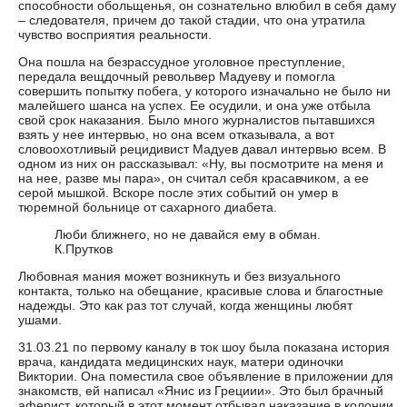
способности обольщенья, он сознательно влюбил в себя даму
– следователя, причем до такой стадии, что она утратила
чувство восприятия реальности.
Она пошла на безрассудное уголовное преступление,
передала вещдочный револьвер Мадуеву и помогла
совершить попытку побега, у которого изначально не было ни
малейшего шанса на успех. Ее осудили, и она уже отбыла
свой срок наказания. Было много журналистов пытавшихся
взять у нее интервью, но она всем отказывала, а вот
словоохотливый рецидивист Мадуев давал интервью всем. В
одном из них он рассказывал: «Ну, вы посмотрите на меня и
на нее, разве мы пара», он считал себя красавчиком, а ее
серой мышкой. Вскоре после этих событий он умер в
тюремной больнице от сахарного диабета.
Люби ближнего, но не давайся ему в обман.
К.Прутков
Любовная мания может возникнуть и без визуального
контакта, только на обещание, красивые слова и благостные
надежды. Это как раз тот случай, когда женщины любят
ушами.
31.03.21 по первому каналу в ток шоу была показана история
врача, кандидата медицинских наук, матери одиночки
Виктории. Она поместила свое объявление в приложении для
знакомств, ей написал «Янис из Грециии». Это был брачный
аферист, который в этот момент отбывал наказание в колонии