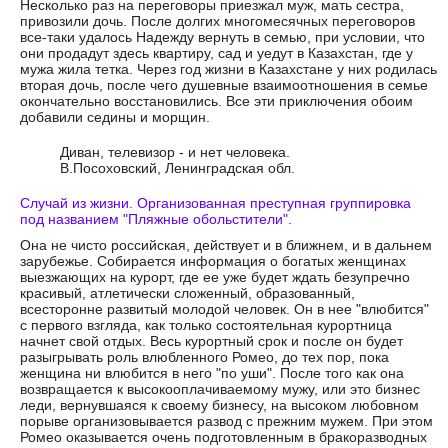
Несколько раз на переговоры приезжал муж, мать сестра,
привозили дочь. После долгих многомесячных переговоров
все-таки удалось Надежду вернуть в семью, при условии, что
они продадут здесь квартиру, сад и уедут в Казахстан, где у
мужа жила тетка. Через год жизни в Казахстане у них родилась
вторая дочь, после чего душевные взаимоотношения в семье
окончательно восстановились. Все эти приключения обоим
добавили седины и морщин.
Диван, телевизор - и нет человека.
В.Посоховский, Ленинградская обл.
Случай из жизни. Организованная преступная группировка
под названием "Пляжные обольстители".
Она не чисто российская, действует и в ближнем, и в дальнем
зарубежье. Собирается информация о богатых женщинах
выезжающих на курорт, где ее уже будет ждать безупречно
красивый, атлетически сложенный, образованный,
всесторонне развитый молодой человек. Он в нее "влюбится"
с первого взгляда, как только состоятельная курортница
начнет свой отдых. Весь курортный срок и после он будет
разыгрывать роль влюбленного Ромео, до тех пор, пока
женщина ни влюбится в него "по уши". После того как она
возвращается к высокооплачиваемому мужу, или это бизнес
леди, вернувшаяся к своему бизнесу, на высоком любовном
порыве организовывается развод с прежним мужем. При этом
Ромео оказывается очень подготовленным в бракоразводных