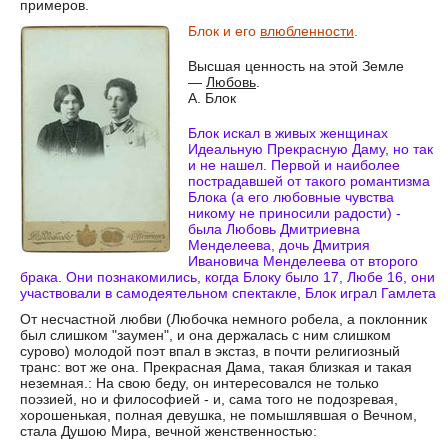
примеров.
Блок и его
влюбленности
.
Высшая ценность на этой Земле
—
Любовь
.
А. Блок
Блок искал в живых женщинах
Идеальную Прекрасную Даму, но так
и не нашел. Первой и наиболее
пострадавшей от такого романтизма
Блока (а его любовные чувства
никому не приносили радости) -
была Любовь Дмитриевна
Менделеева, дочь Дмитрия
Ивановича Менделеева от второго
брака. Они познакомились, когда Блоку было 17, Любе 16, они
участвовали в самодеятельном спектакле, Блок играл Гамлета
От несчастной любви (Любочка немного робела, а поклонник
был слишком "заумен", и она держалась с ним слишком
сурово) молодой поэт впал в экстаз, в почти религиозный
транс: вот же она. Прекрасная Дама, такая близкая и такая
неземная.: На свою беду, он интересовался не только
поэзией, но и философией - и, сама того не подозревая,
хорошенькая, полная девушка, не помышлявшая о Вечном,
стала Душою Мира, вечной женственностью: