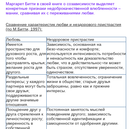
Маргарет Битти в своей книге о созависимости выделяет
конкретные признаки недоброкачественной влюбленности –
мании, сравнивая их с переживаниями любви.
Сравнение характеристик любви и нездорового пристрастия
(по М.Битти, 1997):
Любовь
Нездоровое пристрастие
Имеется
Зависимость, основанная на
пространство для
безо¬пасности и комфорте;
духовного роста, для
используется интенсивность потребности
того чтобы
и ненасытность как доказательство
расправлять крылья;
любви, что в действительнос¬ти может
желание роста для
быть страхом, отсутствием уверенности,
другого.
одиночеством.
Раздельные
Тотальная вовлеченность; ограничение
интересы; у каждого
жизни в обществе; старые друзья
партнера могут быть
заброшены, равно как и прежние
свои друзья;
интересы.
поддерживаются и
другие значимые
отношения.
Поощрение друг у
Постоянная занятость мыслей
друга стремления к
поведением другого; зависимость
личностному росту;
собственной идентификации и
уверенность в
самоценности от одобрения другими.
собственной