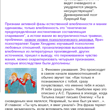
видят очевидного и
умудряются увидеть
несуществующее".
Древнеримский поэт
Лукреций Кар
Признаки активной фазы естественной влюбленности и мании
одинаковы, только влюбленность это “генетически
предопределённая инстинктивная составляющая
спаривания”, а истоки мании во внутриличностных травмах,
проблемах,
низком уровне психологического здоровья.
Врач
психотерапевт Харви Хендрикс изучавший психологию
любовных отношений, проанализировав высказывания
влюбленных из литературных произведений, других
источников, пришел к выводу, что переживаемое чувство
мания, можно охарактеризовать четырьмя признаками,
которые впоследствии были дополнены:
1. Феномен узнавания. Это происходит
в самом начале взаимоотношений и
обычно звучит так: «Как только я
познакомился с тобой, сразу
почувствовал, что именно тебя я искал.
Я тебя сразу узнал». Наиболее ярко это
описано у А.С. Пушкина в эпизоде, когда
Татьяна пишет письмо Онегину: «Ты в
сновиденьях мне являлся; Незримый, ты мне был уж мил…».
И главное: «Ты чуть вошел, я вмиг узнала!» Эта фраза теряет
свою загадочность, если вспомнить про уже описанный