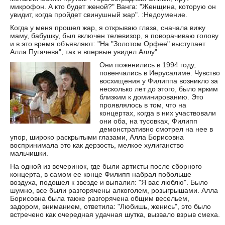
микрофон. А кто будет женой?" Ванга: "Женщина, которую он
увидит, когда пройдет свинушный жар". :Недоумение.
Когда у меня прошел жар, я открываю глаза, сначала вижу
маму, бабушку, был включен телевизор, я поворачиваю голову
и в это время объявляют: "На "Золотом Орфее" выступает
Алла Пугачева", так я впервые увидел Аллу".
Они поженились в 1994 году,
повенчались в Иерусалиме. Чувство
восхищения у Филиппа возникло за
несколько лет до этого, было ярким
близким к доминированию. Это
проявлялось в том, что на
концертах, когда в них участвовали
они оба, на тусовках, Филипп
демонстративно смотрел на нее в
упор, широко раскрытыми глазами, Алла Борисовна
воспринимала это как дерзость, мелкое хулиганство
мальчишки.
На одной из вечеринок, где были артисты после сборного
концерта, в самом ее конце Филипп набрал побольше
воздуха, подошел к звезде и выпалил: "Я вас люблю". Было
шумно, все были разгорячены алкоголем, розыгрышами. Алла
Борисовна была также разгорячена общим весельем,
задором, вниманием, ответила: "Любишь, женись", это было
встречено как очередная удачная шутка, вызвало взрыв смеха.