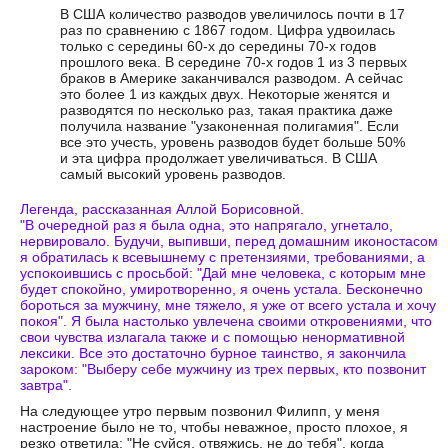
В США количество разводов увеличилось почти в 17
раз по сравнению с 1867 годом. Цифра удвоилась
только с середины 60-х до середины 70-х годов
прошлого века. В середине 70-х годов 1 из 3 первых
браков в Америке заканчивался разводом. А сейчас
это более 1 из каждых двух. Некоторые женятся и
разводятся по несколько раз, такая практика даже
получила название "узаконенная полигамия". Если
все это учесть, уровень разводов будет больше 50%
и эта цифра продолжает увеличиваться. В США
самый высокий уровень разводов.
Легенда, рассказанная Аллой Борисовной.
"В очередной раз я была одна, это напрягало, угнетало,
нервировало. Будучи, выпивши, перед домашним иконостасом
я обратилась к всевышнему с претензиями, требованиями, а
успокоившись с просьбой: "Дай мне человека, с которым мне
будет спокойно, умиротворенно, я очень устала. Бесконечно
бороться за мужчину, мне тяжело, я уже от всего устала и хочу
покоя". Я была настолько увлечена своими откровениями, что
свои чувства излагала также и с помощью ненормативной
лексики. Все это достаточно бурное таинство, я закончила
зароком: "Выберу себе мужчину из трех первых, кто позвонит
завтра".
На следующее утро первым позвонил Филипп, у меня
настроение было не то, чтобы неважное, просто плохое, я
резко ответила: "Не суйся, отвяжись, не до тебя", когда