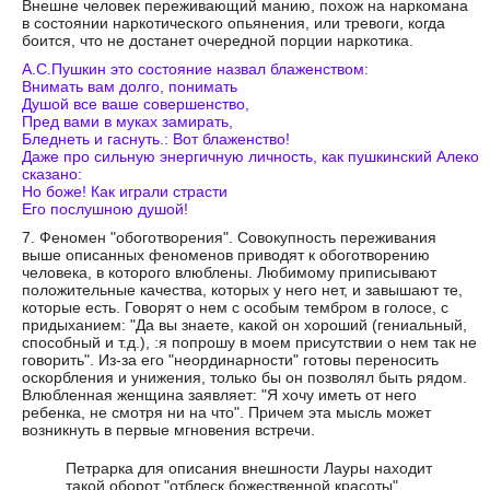
Внешне человек переживающий манию, похож на наркомана
в состоянии наркотического опьянения, или тревоги, когда
боится, что не достанет очередной порции наркотика.
А.С.Пушкин это состояние назвал блаженством:
Внимать вам долго, понимать
Душой все ваше совершенство,
Пред вами в муках замирать,
Бледнеть и гаснуть.: Вот блаженство!
Даже про сильную энергичную личность, как пушкинский Алеко
сказано:
Но боже! Как играли страсти
Его послушною душой!
7. Феномен "обоготворения". Совокупность переживания
выше описанных феноменов приводят к обоготворению
человека, в которого влюблены. Любимому приписывают
положительные качества, которых у него нет, и завышают те,
которые есть. Говорят о нем с особым тембром в голосе, с
придыханием: "Да вы знаете, какой он хороший (гениальный,
способный и т.д.), :я попрошу в моем присутствии о нем так не
говорить". Из-за его "неординарности" готовы переносить
оскорбления и унижения, только бы он позволял быть рядом.
Влюбленная женщина заявляет: "Я хочу иметь от него
ребенка, не смотря ни на что". Причем эта мысль может
возникнуть в первые мгновения встречи.
Петрарка для описания внешности Лауры находит
такой оборот "отблеск божественной красоты"