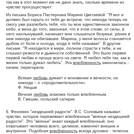
так как в этот момент им не дано знать, сколько времени их
чувство просуществует.
Из письма Бориса Пастернака Марине Цветаевой: "Я мог и
должен был скрыть от тебя до встречи, что никогда теперь не
смогу уже разлюбить тебя, что ты мое единственное законное
небо, и жена до того, законная, что в этом слове, от силы, в
него нахлынувшей, начинает мне слышаться безумье, ранее в
нем никогда не обитавшее. Марина, у меня волосы становятся
дыбом от боли и холода, когда я тебя называю". В другом
письме: "Я находился в мире, полном страсти к тебе, и не
слышал резкости и дымности собственной. Это было первее
первой любви и проще всего на свете. Я любил тебя так, как в
жизни только думал любить". Эта
влюбленность
закончилась -
ничем, перегорела.
Всякая
любовь
думает о мгновении и вечности, но
никогда – о «продолжительности».
Ф. Ницше
Вечная
любовь
знакома только влюбленным.
В. Гжешик, польский сатирик
6. Феномен "нездешней радости". В.С. Соловьев называл
чувство, которое переживают влюбленные "веянье нездешней
радости". Это "веянье" знает каждый влюбленный, оно
охватывает человека всего, целиком, изменяет внешне и
внутренне. Подобная
влюбленность
всегда духовно - телесна.