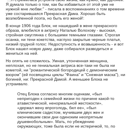
Я думала только о том, как бы избавиться от этой уже не
нужной мне любви:" - писала в воспоминаниях о том времени
уже состарившаяся Прекрасная Дама. Хорошо быть
возлюбленной поэта, но быть его женой!:
В конце 1906 года Блок, не нашедший в жене прекрасного
образа, влюбился в актрису Наталью Волохову - высокая,
стройная смуглянка с большими темными глазами. Строгая
осанка, ни тени кокетства, наглухо закрытые черные платья,
низкий грудной голос: Недоступность и возвышенность - и вот
Блок нашел новую даму, даже собирался разводиться и
жениться на ней.
Но опять не сложилось. Умная, утонченная женщина,
неплохая, но не гениальная актриса все-таки не была ни
кометой, ни "романтической богородицей с демоническим
взором" (ей посвящены циклы "Фаина" и "Снежная маска"), ни
богиней, ни: Прекрасной Дамой. А меньшее Блока не
устраивало.
Отец Блока согласно многим оценкам, «был
непригоден к семейной жизни по причине какой-то
атавистической, ненормальной жестокости»,
«держал жену впроголодь, бил ее», «был
клиническим садистом, мучившим двух жен и
окончившим свои дни одиноким неопрятным
душевнобольным». Мать, по убеждению
окружающих, тоже была если не истеричкой, то, по