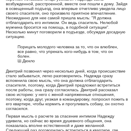
возбужденной, расстроенной, вместе они пошли к дому. Зайдя
в освещенный подъезд, она впервые отчетливо увидела лицо
своего спасителя, оно произвело приятное впечатление.
Неожиданно для нее самой пришла мысль: "Я должна
отблагодарить его интимом. Он ведь спаситель. Нелюбой
мужчина бросится на помощь, в подобной ситуации".
Несколько минут поговорили в подъезде, обсуждая досадную
ситуацию.
Порицать молодого человека за то, что он влюблен,
все равно, что упрекать кого-нибудь в том, что он
болен.
Ш.Дюкло
Дмитрий позвонил через несколько дней, когда происшествие
стало забываться, легко разговорились. Надежда сразу
вспомнила свою мысль, что она должна отблагодарить
спасителя, поэтому, когда Дмитрий предложил встретиться
после работы, она сразу согласилась. Дмитрий рассказал
свою историю: у него с женой напряженные отношения,
поэтому, когда друг, уезжая в командировку, попросил пожить в
его квартире, чтобы кормить и прогуливать собаку, он охотно
согласился.
Первая мысль о расчете за спасение интимом Надежду
удивила, но сейчас во время душевного общения, она
показалась вполне естественной и даже желанной.
Следующий раз договорились встретиться в квартире, где