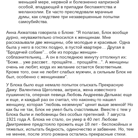
меньшей мере, нервной и болезненно капризной
особой, впадающей в припадки беспамятства и
меланхолии. Ее часто преследовали мрачные
думы, как следствие три незавершенные попытки
самоубийства.
Анна Ахматова говорила о Блоке: "Я полагаю, Блок вообще
дурно, неуважительно относился к женщинам. Мне
рассказывали две женщины, обе молодые и красивые. Одна
была у него в гостях поздно, в пустой квартире… Другая в
"Бродячей собаке"... обе из породы женщин-
соблазнительниц... А он в последнюю минуту оттолкнул их:
"Боже... уже рассвет... прощайте... прощайте...". А женщины
очень не любят, когда их желание остается безответным.
Кроме того, они не любят слабых мужчин, а сильным Блок не
был, особенно с женщинами".
У Блока было еще немало попыток отыскать Прекрасную
Даму: Валентина Щеголева, актриса, жена известного
пушкиниста, оперная певица Любовь Андреева-Дельмас еще
и еще, и каждый раз он считал, что наконец-то нашел
женщину, которая "любовь неземную" ценит выше земной! Но
как бы не так, Блок не умел быть счастливым. Вместе с тем у
Блока были и любовницы без особых претензий. 7 августа
1921 года А. Блока не стало, он умер в 40 лет. Любови
Дмитриевне предстояло прожить еще 18 лет - беспокойных и
тяжелых, испытать бедность, одиночество и забвение. Но, тем
не менее, после этого романа остались прекрасные стихи.