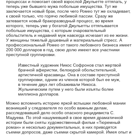
процессах и помогает своей взрослой Джульетте оттяпать, у
теперь уже бывшего мужа побольше имущества. Тут же
заключается новый брак, после чего Ромео тут же охладевает,
к своей только, что горячо любимой пассии. Сразу же
затевается новый бракоразводный процесс, во время
которого, теперь уже у богатой Джульетты оттяпывается
побольше имущества, с которым очаровательный
обольститель и недавний муж навсегда исчезает из ее жизни.
У женщины тяжелый душевный и материальный стресс. А
профессиональный Ромео от такого любовного бизнеса имеет
200 000 долларов в год, свою долю имеют все участники
преступной группировки.
Известный художник Никос Софронов стал жертвой
брачной аферистки, белокурой обольстительной,
артистичной красавицы. Она в составе преступной
группировки, одним из членов которой был ее муж,
в течение двух лет обхаживали Никоса.
Жульническим путем у него были изъяты более
миллиона долларов.
Можно вспомнить историю яркой вспышки любовной мании
возникшей у следователя по особо важным делам,
расследовавшей дело особо опасного рецидивиста С.
Мадуева. По этой нашумевшей в свое время драматичной
истории были сняты художественный фильм «Тюремный
роман» и несколько документальных, в них приводятся
съемки допросов, даже съемки скрытой камерой. Имея опыт и