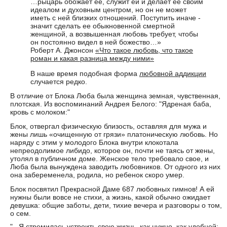
…рыцарь обожает ее, служит ей и делает ее своим
идеалом и духовным центром, но он не может
иметь с ней близких отношений. Поступить иначе -
значит сделать ее обыкновенной смертной
женщиной, а возвышенная любовь требует, чтобы
он постоянно видел в ней божество…»
Роберт А. Джонсон
«Что такое любовь, что такое
роман и какая разница между ними»
В наше время подобная форма
любовной аддикции
случается редко.
В отличие от Блока Люба была женщина земная, чувственная,
плотская. Из воспоминаний Андрея Белого: "Ядреная баба,
кровь с молоком:"
Блок, отвергал физическую близость, оставляя для мужа и
жены лишь «очищенную от грязи» платоническую любовь. Но
наряду с этим у молодого Блока внутри клокотала
непреодолимое либидо, которое он, почти не таясь от жены,
утолял в публичном доме. Женское тело требовало свое, и
Люба была вынуждена заводить любовников. От одного из них
она забеременела, родила, но ребенок скоро умер.
Блок посвятил Прекрасной Даме 687 любовных гимнов! А ей
нужны были вовсе не стихи, а жизнь, какой обычно ожидает
девушка: общие заботы, дети, тихие вечера и разговоры о том,
о сем.
"...Я стремилась устроить свою жизнь, как нужно, как удобней: