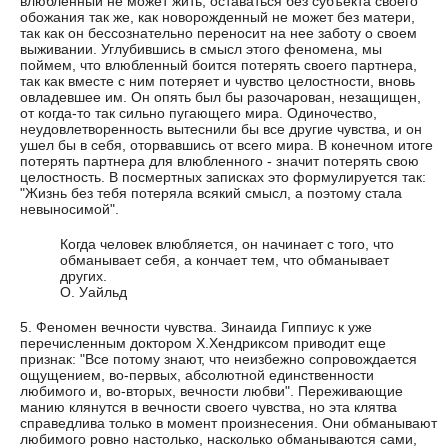
влюбленный не может жить, оставаться без субъекта своего
обожания так же, как новорожденный не может без матери,
так как он бессознательно переносит на нее заботу о своем
выживании. Углубившись в смысл этого феномена, мы
поймем, что влюбленный боится потерять своего партнера,
так как вместе с ним потеряет и чувство целостности, вновь
овладевшее им. Он опять был бы разочарован, незащищен,
от когда-то так сильно пугающего мира. Одиночество,
неудовлетворенность вытеснили бы все другие чувства, и он
ушел бы в себя, оторвавшись от всего мира. В конечном итоге
потерять партнера для влюбленного - значит потерять свою
целостность. В посмертных записках это формулируется так:
"Жизнь без тебя потеряла всякий смысл, а поэтому стала
невыносимой".
Когда человек влюбляется, он начинает с того, что
обманывает себя, а кончает тем, что обманывает
других.
О. Уайльд
5. Феномен вечности чувства. Зинаида Гиппиус к уже
перечисленным доктором Х.Хендриксом приводит еще
признак: "Все потому знают, что неизбежно сопровождается
ощущением, во-первых, абсолютной единственности
любимого и, во-вторых, вечности любви". Переживающие
манию клянутся в вечности своего чувства, но эта клятва
справедлива только в момент произнесения. Они обманывают
любимого ровно настолько, насколько обманываются сами,