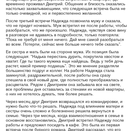
временно проживал Дмитрий. Общение и близость оказались
настолько захватывающими, что следующая встреча была не
только очевидной, но и первостепенно желанной.
После третьей встречи Надежда позвонила мужу и сказала,
что не придет ночевать. Муж встретил ее после работы, чтобы
разобраться, что же произошло. Надежда, чувствуя свою вину
в разговоре не вдаваясь в подробности, только повторяла:
"Пока не требуй от меня ничего. Дай мне самой разобраться
во всем. Потерпи, сейчас мне больше нечего тебе сказать".
Ее сестра и мать были на стороне мужа. Их позиция была
следующая: "Надька перестань дурить, покрутила хвостом и
хватит. Где ты такого мужика еще найдешь. Ведь у тебя дочь
растет, какой пример подаешь". Это же мнение разделяли
большинство подруг и коллег. На работе Надежда стала
замкнутой, раздражительной, после работы она сразу
спешила в свой новый дом, где полностью преображалась и
расцветала. Рядом с Дмитрием она забывала все на свете,
все проблемы дня оставались за стенами их новой квартиры,
о них не хотелось думать, тем более решать.
Через месяц друг Дмитрия возвращался из командировки, и
нужно было что-то решать. Надежда под влиянием матери и
сестры очень сложно и болезненно решила вернуться в
семью. Через три месяца, когда взаимоотношения в семье в
основном восстановились, Дмитрий встретил Надежду после
работы и предложил посидеть в кафе. Это была их первая
встреча после бурного романа, Дмитрий рассказал, что его