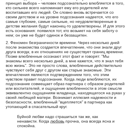
принцип выбора – человек подсознательно влюбляется в того,
кто сильнее всего напоминает ему его родителей или
воспитавших его людей. Он словно вновь встречается со
своим детством и на уровне подсознания надеется, что его
самые глубокие, самые сильные, но неудовлетворенные в
детстве желания будут наконец-то удовлетворены. И для этого
есть основания: появился тот, кто возьмет на себя заботу о
нем; он уже не будет одинок и беззащитен.
2. Феномен безграничности времени. Через несколько дней
после знакомства создается впечатление, что они знали друг
друга всегда; в их отношениях не существует границ времени.
Позже влюбленные осознают этот факт и говорят: "Мы
знакомы всего несколько дней, а мне кажется, что я знал тебя
всю жизнь". Это не просто слова, влюбленные действительно
чувствуют себя друг с другом как старые знакомые. Эти
впечатления являются подтверждением того, что этим
чувством правит подсознание. Когда люди влюбляются, их
подсознание совмещает образ партнера с образом родителей
или воспитателей, и ощущение влюбленности в этом смысле
эквивалентно ощущениям младенца, находящегося на руках у
своей любящей матери. Возникает иллюзия надежности и
безопасности, влюбленный "вцепляется" в партнера как
утопающий в спасательный круг.
Буйной любви надо страшиться так же, как
ненависти. Когда
любовь
прочна, она всегда ясна и
спокойна.