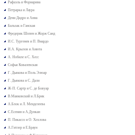
Рафаэль и Форнарина
Петрарка и Лаура
Дени Дидро и Анна
Бальзак и Ганская
Фредерик Шопен и Жорж Санд
И.С. Тургенев и П. Виардо
И.А. Крылов и Анюта
А. Нобиле и С. Хесс
Софья Ковалевская
Г. Дьякова и Поль Элюар
Г. Дьякова и С. Дали
Ж-П. Сартр и С. де Бовуар
В.Маяковский и Л.Брик
А.Блок и Л. Менделеева
С.Есенин и А.Дункан
П. Пикассо и О. Хохлова
А.Гитлер и Е.Браун