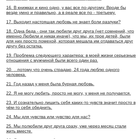
16. В книжках и кино одно, у вас все по-другому. Вроде бы
везде умно и правильно, а в реале все по - третьему.
17. Выходит настоящая любовь не знает боли разлуки?
18. Одна беда - они так любили друг друга (нет сомнений, что
именно Любили и никак иначе), что мы, их трое детей, были
для них просто помехой, которая мешала им отдаваться друг
другу без остатка.
19. Проблема следующего характера: в моей жизни серьезные
отношения с мужчиной были всего один раз.
20. ...потому что очень страдаю, 24 года люблю одного
человека.
21. Год назад у меня была бурная любовь.
22. Я не могу любить, просто не могу, у меня не получается.
23. И сознательно лишить себя каких-то чувств значит просто в
чём-то себя обеднить.
24. Мы для чувства или чувство для нас?
25. Мы полюбили друг друга сразу, уже через месяц стали
жить вместе.