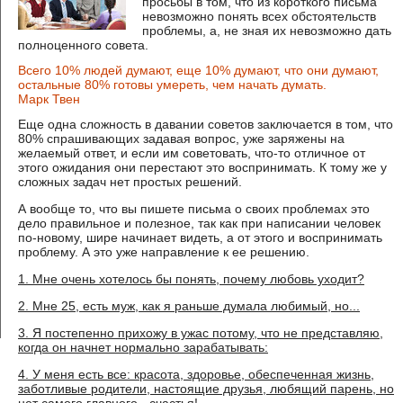
просьбы в том, что из короткого письма
невозможно понять всех обстоятельств
проблемы, а, не зная их невозможно дать
полноценного совета.
Всего 10% людей думают, еще 10% думают, что они думают,
остальные 80% готовы умереть, чем начать думать.
Марк Твен
Еще одна сложность в давании советов заключается в том, что
80% спрашивающих задавая вопрос, уже заряжены на
желаемый ответ, и если им советовать, что-то отличное от
этого ожидания они перестают это воспринимать. К тому же у
сложных задач нет простых решений.
А вообще то, что вы пишете письма о своих проблемах это
дело правильное и полезное, так как при написании человек
по-новому, шире начинает видеть, а от этого и воспринимать
проблему. А это уже направление к ее решению.
1. Мне очень хотелось бы понять, почему любовь уходит?
2. Мне 25, есть муж, как я раньше думала любимый, но...
3. Я постепенно прихожу в ужас потому, что не представляю,
когда он начнет нормально зарабатывать:
4. У меня есть все: красота, здоровье, обеспеченная жизнь,
заботливые родители, настоящие друзья, любящий парень, но