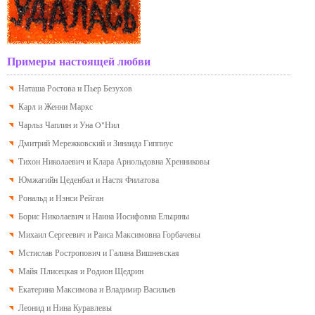
Примеры настоящей любви
Наташа Ростова и Пьер Безухов
Карл и Женни Маркс
Чарльз Чаплин и Уна O"Нил
Дмитрий Мережковский и Зинаида Гиппиус
Тихон Николаевич и Клара Арнольдовна Хренниковы
Юмжагийн Цеденбал и Настя Филатова
Рональд и Нэнси Рейган
Борис Николаевич и Наина Иосифовна Ельцины
Михаил Сергеевич и Раиса Максимовна Горбачевы
Мстислав Ростропович и Галина Вишневская
Майя Плисецкая и Родион Щедрин
Екатерина Максимова и Владимир Васильев
Леонид и Нина Куравлевы