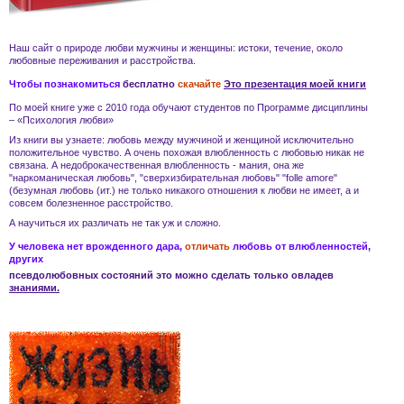
Наш сайт о природе
любви
мужчины и женщины
: истоки, течение, около
любовные переживания и
расстройства
.
Чтобы познакомиться
бесплатно
скачайте
Это презентация моей книги
По моей книге уже с 2010 года обучают студентов по Программе дисциплины
– «Психология любви»
Из книги вы узнаете:
любовь
между мужчиной и женщиной
исключительно
положительное чувство. А очень похожая
влюбленность
с
любовью
никак не
связана. А
недоброкачественная влюбленность - мания
, она же
"наркоманическая любовь", "сверхизбирательная любовь" "folle amore"
(безумная любовь (ит.) не только никакого отношения к
любви
не имеет, а и
совсем
болезненное расстройство
.
А научиться их различать не так уж и сложно.
У человека нет врожденного дара,
отличать
любовь
от
влюбленностей
,
других
псевдолюбовных состояний
это можно сделать только овладев
знаниями.