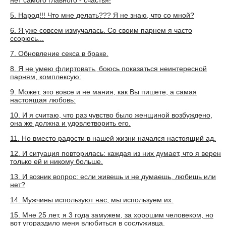
нет самого главного - счастья!
5. Народ!!! Что мне делать??? Я не знаю, что со мной?
6. Я уже совсем измучалась. Со своим парнем я часто
ссорюсь...
7. Обновление секса в браке.
8. Я не умею флиртовать, боюсь показаться неинтересной
парням, комплексую:
9. Может, это вовсе и не мания, как Вы пишете, а самая
настоящая любовь:
10. И я считаю, что раз чувство было женщиной возбуждено,
она же должна и удовлетворить его.
11. Но вместо радости в нашей жизни начался настоящий ад.
12. И ситуация повторилась: каждая из них думает, что я верен
только ей и никому больше.
13. И возник вопрос: если живешь и не думаешь, любишь или
нет?
14. Мужчины используют нас, мы используем их.
15. Мне 25 лет, я 3 года замужем, за хорошим человеком, но
вот угораздило меня влюбиться в сослуживца.