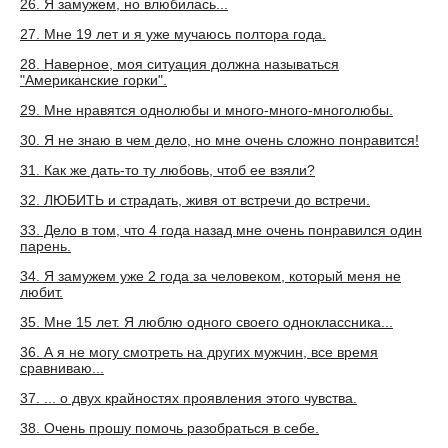
26. Я замужем, но влюбилась...
27. Мне 19 лет и я уже мучаюсь полтора года.
28. Наверное, моя ситуация должна называться
"Американские горки".
29. Мне нравятся однолюбы и много-много-многолюбы.
30. Я не знаю в чем дело, но мне очень сложно понравится!
31. Как же дать-то ту любовь, чтоб ее взяли?
32. ЛЮБИТЬ и страдать, живя от встречи до встречи.
33. Дело в том, что 4 года назад мне очень понравился один
парень.
34. Я замужем уже 2 года за человеком, который меня не
любит.
35. Мне 15 лет. Я люблю одного своего одноклассника...
36. А я не могу смотреть на других мужчин, все время
сравниваю...
37. ... о двух крайностях проявления этого чувства.
38. Очень прошу помочь разобраться в себе.