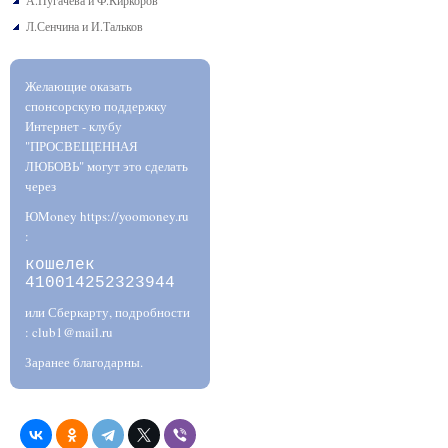
А.Пугачева и Ф.Киркоров
Л.Сенчина и И.Тальков
Желающие оказать
спонсорскую поддержку
Интернет - клубу
"ПРОСВЕЩЕННАЯ
ЛЮБОВЬ" могут это сделать
через
ЮMoney https://yoomoney.ru
:
кошелек
410014252323944
или Сберкарту, подробности
: club1@mail.ru
Заранее благодарны.