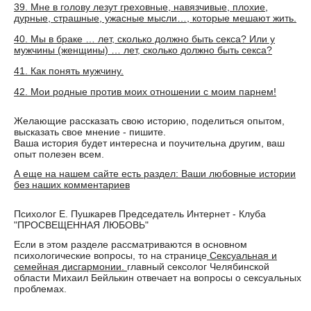
39. Мне в голову лезут греховные, навязчивые, плохие,
дурные, страшные, ужасные мысли…, которые мешают жить.
40. Мы в браке … лет, сколько должно быть секса? Или у
мужчины (женщины) … лет, сколько должно быть секса?
41. Как понять мужчину.
42. Мои родные против моих отношении с моим парнем!
Желающие рассказать свою историю, поделиться опытом,
высказать свое мнение - пишите.
Ваша история будет интересна и поучительна другим, ваш
опыт полезен всем.
А еще на нашем сайте есть раздел: Ваши любовные истории
без наших комментариев
Психолог Е. Пушкарев Председатель Интернет - Клуба
"ПРОСВЕЩЕННАЯ ЛЮБОВЬ"
Если в этом разделе рассматриваются в основном
психологические вопросы, то на странице
Сексуальная и
семейная дисгармонии.
главный сексолог Челябинской
области Михаил Бейлькин отвечает на вопросы о сексуальных
проблемах.