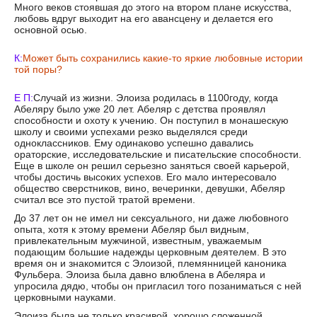
Много веков стоявшая до этого на втором плане искусства,
любовь вдруг выходит на его авансцену и делается его
основной осью.
К:
Может быть сохранились какие-то яркие любовные истории
той поры?
Е П:
Случай из жизни. Элоиза родилась в 1100году, когда
Абеляру было уже 20 лет. Абеляр с детства проявлял
способности и охоту к учению. Он поступил в монашескую
школу и своими успехами резко выделялся среди
одноклассников. Ему одинаково успешно давались
ораторские, исследовательские и писательские способности.
Еще в школе он решил серьезно заняться своей карьерой,
чтобы достичь высоких успехов. Его мало интересовало
общество сверстников, вино, вечеринки, девушки, Абеляр
считал все это пустой тратой времени.
До 37 лет он не имел ни сексуального, ни даже любовного
опыта, хотя к этому времени Абеляр был видным,
привлекательным мужчиной, известным, уважаемым
подающим большие надежды церковным деятелем. В это
время он и знакомится с Элоизой, племянницей каноника
Фульбера. Элоиза была давно влюблена в Абеляра и
упросила дядю, чтобы он пригласил того позаниматься с ней
церковными науками.
Элоиза была не только красивой, хорошо сложенной