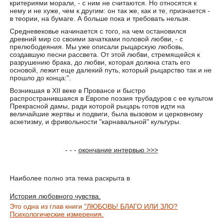
критериями морали, - с ним не считаются. Но относятся к
нему и не хуже, чем к другим: он так же, как и те, признается -
в теории, на бумаге. А больше пока и требовать нельзя.
Средневековье начинается с того, на чем остановился
древний мир со своими зачатками половой любви, - с
прелюбодеяния. Мы уже описали рыцарскую любовь,
создавшую песни рассвета. От этой любви, стремящейся к
разрушению брака, до любви, которая должна стать его
основой, лежит еще далекий путь, который рыцарство так и не
прошло до конца:".
Возникшая в XII веке в Провансе и быстро
распространившаяся в Европе поэзия трубадуров с ее культом
Прекрасной дамы, ради которой рыцарь готов идти на
величайшие жертвы и подвиги, была вызовом и церковному
аскетизму, и фривольности "карнавальной" культуры.
- - -
окончание интервью >>>
Наиболее полно эта тема раскрыта в
История любовного чувства.
Это одна из глав книги
"ЛЮБОВЬ! БЛАГО ИЛИ ЗЛО?
Психологические измерения.