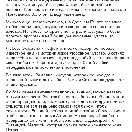
сначала любовь и в Древнем Египте. Четыре тысячелетия
назад у египтян уже был культ Хатор - богини любви и
веселья. В ее честь пели тогда гимны, в которых ее называли
Прекрасной, Золотой, Владычицей звезд.
Минуло еще несколько веков, и в Древнем Египте возникла
любовная лирика, искусная и изощренная в своих высших
взлетах. И любовь, которая в ней отразилась, уже не была
простым эросом - в ней были уже духовные чувства, во
многом похожие на нынешние.
Любовь Эхнатона к Нефертити было, наверное, первое
известное нам из истории яркое любовное чувство. В сотнях
надписей в десятках скульптур и надгробий возглашал фараон
свою любовь к Нефертити, и легенды об этой любви
передавались из поколения в поколение.
В знаменитой "Рамаяне" индусов, которой сейчас две с
половиной тысячи лет, любовь Рамы и Ситы также духовна и
индивидуальна.
Любовь ранней античности вполне, видимо, можно назвать
античным эросом. Это как бы пред любовь, в ней еще много
обще природного, одинакового для человека и других живых
существ. Не зря ведь Зевс становится быком, чтобы
сочетаться с Европой, лебедем, чтобы любить Леду, сатиром,
чтобы насытить страсть к Антионе. Не зря ведь Посейдон
превращается в коня, чтобы сочетаться с Деметрой и с
Титанидой Медузой, которая родила потом крылатого коня
Пегаса.