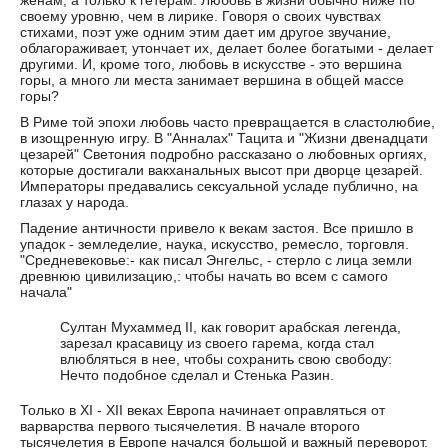
женам, а только к гетерам. Любовь в жизни обычно ниже по
своему уровню, чем в лирике. Говоря о своих чувствах
стихами, поэт уже одним этим дает им другое звучание,
облагораживает, утончает их, делает более богатыми - делает
другими. И, кроме того, любовь в искусстве - это вершина
горы, а много ли места занимает вершина в общей массе
горы?
В Риме той эпохи любовь часто превращается в сластолюбие,
в изощренную игру. В "Анналах" Тацита и "Жизни двенадцати
цезарей" Светония подробно рассказано о любовных оргиях,
которые достигали вакханальных высот при дворце цезарей.
Императоры предавались сексуальной усладе публично, на
глазах у народа.
Падение античности привело к векам застоя. Все пришло в
упадок - земледелие, наука, искусство, ремесло, торговля.
"Средневековье:- как писал Энгельс, - стерло с лица земли
древнюю цивилизацию,: чтобы начать во всем с самого
начала"
Султан Мухаммед II, как говорит арабская легенда,
зарезал красавицу из своего гарема, когда стал
влюбляться в нее, чтобы сохранить свою свободу:
Нечто подобное сделал и Стенька Разин.
Только в XI - XII веках Европа начинает оправляться от
варварства первого тысячелетия. В начале второго
тысячелетия в Европе начался большой и важный переворот.