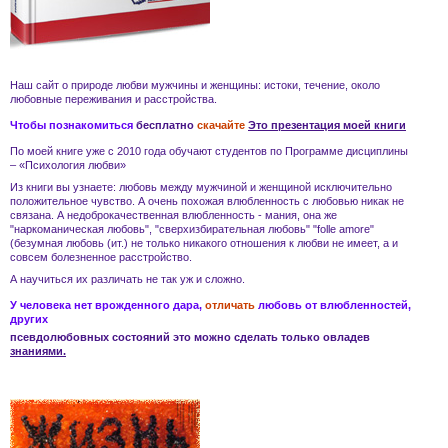
Наш сайт о природе
любви
мужчины и женщины
: истоки, течение, около
любовные переживания и
расстройства
.
Чтобы познакомиться
бесплатно
скачайте
Это презентация моей книги
По моей книге уже с 2010 года обучают студентов по Программе дисциплины
– «Психология любви»
Из книги вы узнаете:
любовь
между мужчиной и женщиной
исключительно
положительное чувство. А очень похожая
влюбленность
с
любовью
никак не
связана. А
недоброкачественная влюбленность - мания
, она же
"наркоманическая любовь", "сверхизбирательная любовь" "folle amore"
(безумная любовь (ит.) не только никакого отношения к
любви
не имеет, а и
совсем
болезненное расстройство
.
А научиться их различать не так уж и сложно.
У человека нет врожденного дара,
отличать
любовь
от
влюбленностей
,
других
псевдолюбовных состояний
это можно сделать только овладев
знаниями.