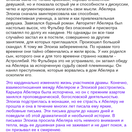
девушкой, но и показала острый ум и способности к дискуссии,
четко и аргументировано излагать свои мысли. Абеляра
Элоиза сначала заинтересовала как способная,
перспективная ученица, а затем и как привлекательная
девушка. Завязался бурный роман. Авторитет Абеляра был
настолько высок, что Фульбер без опасений и присмотра
оставлял по долгу их наедине. Но однажды он все-таки
случайно застал их в постели, совершенно за другим
занятием, для которых приглашался. Произошел большой
скандал. К тому же Элоиза забеременела. По нравам того
времени они тайно обвенчались и жили врозь. У них родился
сын, которого они и для того времени странно назвали -
Астролябий. Но Фульбера это не устраивало, он затаил обиду
на Абеляра за испорченную судьбу своей племянницы. Он
нанял преступников, которые ворвались в дом Абеляра и
оскопили его.
Это кардинально изменило жизнь участников драмы. Конечно,
взаимоотношения между Абеляром и Элоизой расстроились.
Карьера Абеляра была испорчена, но он с прежним азартом
занялся проповеднической, богословской деятельностью.
Элоиза подстриглась в монашки, но ее страсть к Абеляру не
прошла и она в течение многих лет писала ему яркие,
любовные письма. Эти письма дошли до наших дней и
поведали об этой драматичной и необычной истории. В
письмах Элоиза просила Абеляра хоть немного внимания и
тепла, ведь ее душевная рана не заживает и не дает покоя, а
он призывал ее к смирению.