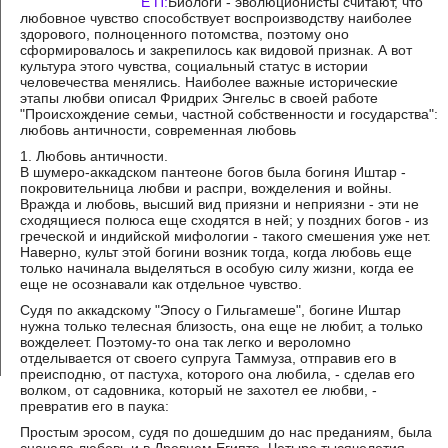
Е П:
Биологи - эволюционисты считают, что
любовное чувство способствует воспроизводству наиболее
здорового, полноценного потомства, поэтому оно
сформировалось и закрепилось как видовой признак. А вот
культура этого чувства, социальный статус в истории
человечества менялись. Наиболее важные исторические
этапы любви описал Фридрих Энгельс в своей работе
"Происхождение семьи, частной собственности и государства":
любовь античности, современная любовь
1. Любовь античности.
В шумеро-аккадском пантеоне богов была богиня Иштар -
покровительница любви и распри, вожделения и войны.
Вражда и любовь, высший вид приязни и неприязни - эти не
сходящиеся полюса еще сходятся в ней; у поздних богов - из
греческой и индийской мифологии - такого смешения уже нет.
Наверно, культ этой богини возник тогда, когда любовь еще
только начинала выделяться в особую силу жизни, когда ее
еще не осознавали как отдельное чувство.
Судя по аккадскому "Эпосу о Гильгамеше", богине Иштар
нужна только телесная близость, она еще не любит, а только
вожделеет. Поэтому-то она так легко и вероломно
отделывается от своего супруга Таммуза, отправив его в
преисподню, от пастуха, которого она любила, - сделав его
волком, от садовника, который не захотел ее любви, -
превратив его в паука:
Простым эросом, судя по дошедшим до нас преданиям, была