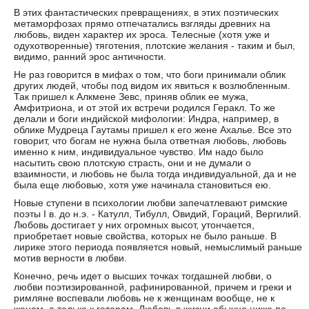
В этих фантастических превращениях, в этих поэтических
метаморфозах прямо отпечатались взгляды древних на
любовь, виден характер их эроса. Телесные (хотя уже и
одухотворенные) тяготения, плотские желания - таким и был,
видимо, ранний эрос античности.
Не раз говорится в мифах о том, что боги принимали облик
других людей, чтобы под видом их явиться к возлюбленным.
Так пришел к Алкмене Зевс, приняв облик ее мужа,
Амфитриона, и от этой их встречи родился Геракл. То же
делали и боги индийской мифологии: Индра, например, в
облике Мудреца Гаутамы пришел к его жене Ахалье. Все это
говорит, что богам не нужна была ответная любовь, любовь
именно к ним, индивидуальное чувство. Им надо было
насытить свою плотскую страсть, они и не думали о
взаимности, и любовь не была тогда индивидуальной, да и не
была еще любовью, хотя уже начинала становиться ею.
Новые ступени в психологии любви запечатлевают римские
поэты I в. до н.э. - Катулл, Тибулл, Овидий, Гораций, Вергилий.
Любовь достигает у них огромных высот, утончается,
приобретает новые свойства, которых не было раньше. В
лирике этого периода появляется новый, немыслимый раньше
мотив верности в любви.
Конечно, речь идет о высших точках тогдашней любви, о
любви поэтизированной, рафинированной, причем и греки и
римляне воспевали любовь не к женщинам вообще, не к