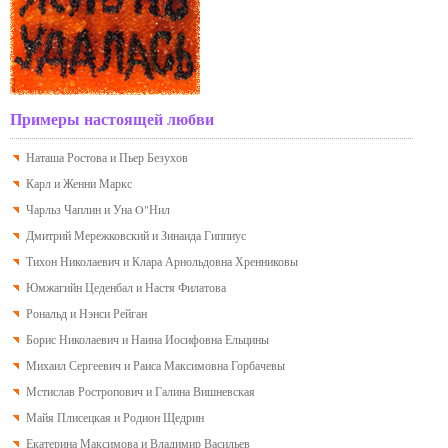
Примеры настоящей любви
Наташа Ростова и Пьер Безухов
Карл и Женни Маркс
Чарльз Чаплин и Уна O"Нил
Дмитрий Мережковский и Зинаида Гиппиус
Тихон Николаевич и Клара Арнольдовна Хренниковы
Юмжагийн Цеденбал и Настя Филатова
Рональд и Нэнси Рейган
Борис Николаевич и Наина Иосифовна Ельцины
Михаил Сергеевич и Раиса Максимовна Горбачевы
Мстислав Ростропович и Галина Вишневская
Майя Плисецкая и Родион Щедрин
Екатерина Максимова и Владимир Васильев