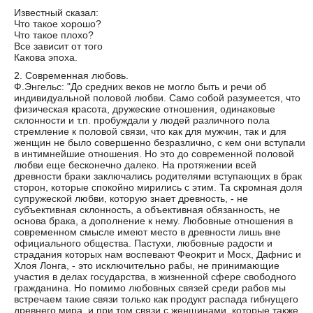
Известный сказал:
Что такое хорошо?
Что такое плохо?
Все зависит от того
Какова эпоха.
2. Современная любовь.
Ф.Энгельс: "До средних веков не могло быть и речи об
индивидуальной половой любви. Само собой разумеется, что
физическая красота, дружеские отношения, одинаковые
склонности и т.п. пробуждали у людей различного пола
стремление к половой связи, что как для мужчин, так и для
женщин не было совершенно безразлично, с кем они вступали
в интимнейшие отношения. Но это до современной половой
любви еще бесконечно далеко. На протяжении всей
древности браки заключались родителями вступающих в брак
сторон, которые спокойно мирились с этим. Та скромная доля
супружеской любви, которую знает древность, - не
субъективная склонность, а объективная обязанность, не
основа брака, а дополнение к нему. Любовные отношения в
современном смысле имеют место в древности лишь вне
официального общества. Пастухи, любовные радости и
страдания которых нам воспевают Феокрит и Мосх, Дафнис и
Хлоя Лонга, - это исключительно рабы, не принимающие
участия в делах государства, в жизненной сфере свободного
гражданина. Но помимо любовных связей среди рабов мы
встречаем такие связи только как продукт распада гибнущего
древнего мира, и при том связи с женщинами, которые также