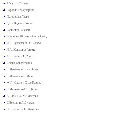
Абеляр и Элоиза
Рафаэль и Форнарина
Петрарка и Лаура
Дени Дидро и Анна
Бальзак и Ганская
Фредерик Шопен и Жорж Санд
И.С. Тургенев и П. Виардо
И.А. Крылов и Анюта
А. Нобиле и С. Хесс
Софья Ковалевская
Г. Дьякова и Поль Элюар
Г. Дьякова и С. Дали
Ж-П. Сартр и С. де Бовуар
В.Маяковский и Л.Брик
А.Блок и Л. Менделеева
С.Есенин и А.Дункан
П. Пикассо и О. Хохлова