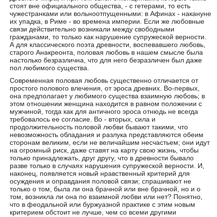
стоят вне официального общества, - с гетерами, то есть
чужестранками или вольноотпущенными: в Афинах - накануне
их упадка, в Риме - во времена империи. Если же любовные
связи действительно возникали между свободными
гражданами, то только как нарушение супружеской верности.
А для классического поэта древности, воспевавшего любовь,
старого Анакреонта, половая любовь в нашем смысле была
настолько безразлична, что для него безразличен был даже
пол любимого существа.
Современная половая любовь существенно отличается от
простого полового влечения, от эроса древних. Во-первых,
она предполагает у любимого существа взаимную любовь; в
этом отношении женщина находится в равном положении с
мужчиной, тогда как для античного эроса отнюдь не всегда
требовалось ее согласие. Во - вторых, сила и
продолжительность половой любви бывают такими, что
невозможность обладания и разлука представляются обеим
сторонам великим, если не величайшим несчастьем; они идут
на огромный риск, даже ставят на карту свою жизнь, чтобы
только принадлежать, друг другу, что в древности бывало
разве только в случаях нарушения супружеской верности. И,
наконец, появляется новый нравственный критерий для
осуждения и оправдания половой связи; спрашивают не
только о том, была ли она брачной или вне брачной, но и о
том, возникла ли она по взаимной любви или нет? Понятно,
что в феодальной или буржуазной практике с этим новым
критерием обстоит не лучше, чем со всеми другими