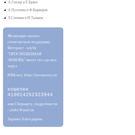
А.Гитлер и Е.Браун
А.Пугачева и Ф.Киркоров
Л.Сенчина и И.Тальков
Желающие оказать
спонсорскую поддержку
Интернет - клубу
"ПРОСВЕЩЕННАЯ
ЛЮБОВЬ" могут это сделать
через
ЮMoney https://yoomoney.ru
:
кошелек
410014252323944
или Сберкарту, подробности
: club1@mail.ru
Заранее благодарны.